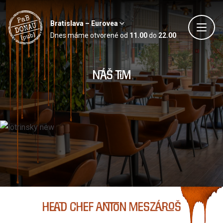
Bratislava – Eurovea
Dnes máme otvorené od
11.00
do
22.00
Náš tím
Head Chef Anton Meszároš