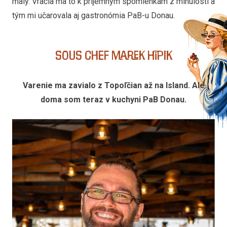
malý. Vracia ma to k príjemným spomienkam z minulosti a
tým mi učarovala aj gastronómia PaB-u Donau.
Sous Chef Marek Hipik
Varenie ma zavialo z Topoľčian až na Island. Ale
doma som teraz v kuchyni PaB Donau.