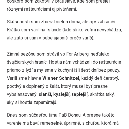
čoskoro som zakotvil v Bratislave, kde som prešiel
rôznymi reštauráciami aj pivárňami.
Skúsenosti som zbieral nielen doma, ale aj v zahraničí.
Krátko som varil na Islande (kde slnko veľmi nevychádza,
ale zato si sám v sebe ujasníš, prečo varíš).
Zimnú sezónu som strávil vo For Arlberg, neďaleko
švajčiarskych hraníc. Hostia nám vchádzali do reštaurácie
priamo z lyží a my sme v kuchyni išli šesť dní bez pauzy.
Varili sme hlavne
Wiener Schnitzel,
každý deň čerstvý,
poctivý a doplnený o šalát, ktorý musel byť presne
vybalansovaný:
slanší, kyslejší, teplejší,
skrátka taký,
aký si hostia zapamätajú.
Dnes som súčasťou tímu PaB Donau. A presne takéto
varenie ma baví, remeselné, úprimné, s chuťou, ktorá má