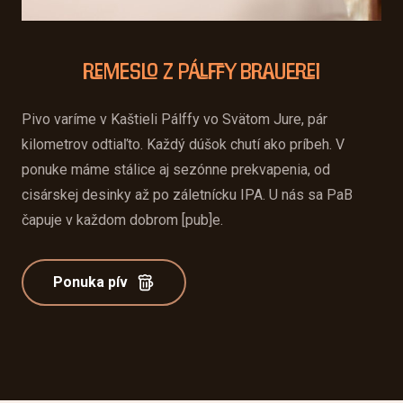
Remeslo z Pálffy Brauerei
Pivo varíme v Kaštieli Pálffy vo Svätom Jure, pár
kilometrov odtiaľto. Každý dúšok chutí ako príbeh. V
ponuke máme stálice aj sezónne prekvapenia, od
cisárskej desinky až po záletnícku IPA. U nás sa PaB
čapuje v každom dobrom [pub]e.
Ponuka pív