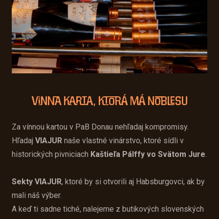
Vínna karta, ktorá má noblesu
Za vínnou kartou v PaB Donau nehľadaj kompromisy.
Hľadaj
VIAJUR
naše vlastné vinárstvo, ktoré sídli v
historických pivniciach
Kaštieľa Pálffy vo Svätom Jure
.
Sekty VIAJUR
, ktoré by si otvorili aj Habsburgovci, ak by
mali náš výber.
A keď ti sadne tiché, nalejeme z butikových slovenských