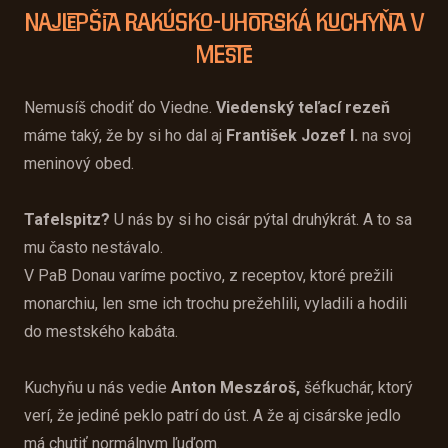
Najlepšia rakúsko-uhorská kuchyňa v
meste
Nemusíš chodiť do Viedne.
Viedenský teľací rezeň
máme taký, že by si ho dal aj
František Jozef I.
na svoj
meninový obed.
Tafelspitz?
U nás by si ho cisár pýtal druhýkrát. A to sa
mu často nestávalo.
V PaB Donau varíme poctivo, z receptov, ktoré prežili
monarchiu, len sme ich trochu prežehlili, vyladili a hodili
do mestského kabáta.
Kuchyňu u nás vedie
Anton Meszároš
,
šéfkuchár, ktorý
verí, že jediné peklo patrí do úst. A že aj cisárske jedlo
má chutiť normálnym ľuďom.